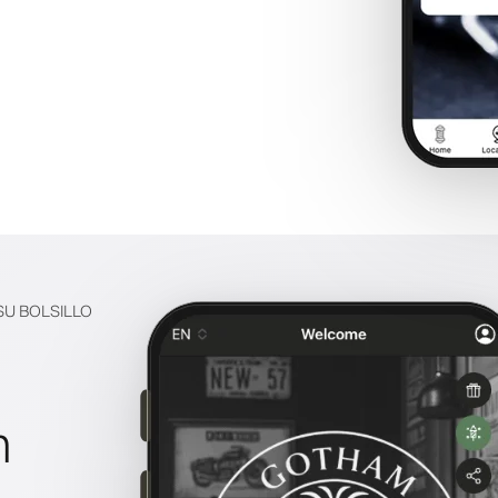
SU BOLSILLO
n
a