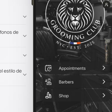
éfonos de
fidelización
co
l estilo de