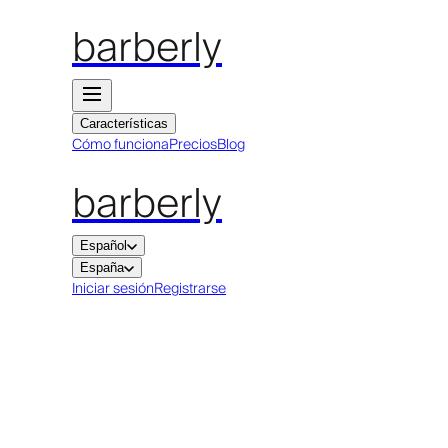
barberly
Características
Cómo funciona
Precios
Blog
barberly
Español
España
Iniciar sesión
Registrarse