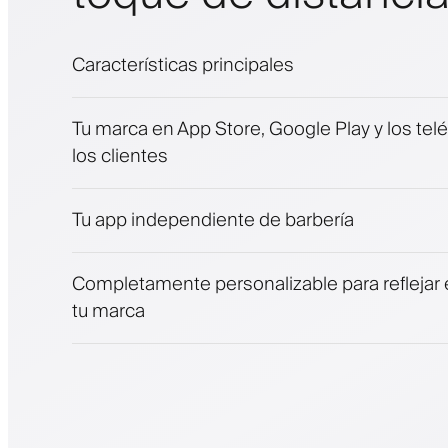
Características principales
Citas y lista de espera
Tu marca en App Store, Google Play y los tel
Pagos, depósito de seguridad
los clientes
Vende productos de belleza
Involucra a los clientes con un programa de 
Notificaciones push, SMS y correo electróni
Tu app independiente de barbería
Completamente personalizable para reflejar e
tu marca