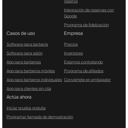
reserva
Integración de reservas con
Google
Programa de fidelización
Casos de uso
Empresa
Software para barbería
Precios
Software para salón
Inversores
App para barberías
Estamos contratando
App para barberos móviles
Programa de afiliados
App para barberos individuales
Conviértete en embajador
App para clientes sin cita
Actúa ahora
Iniciar prueba gratuita
Programar llamada de demostración