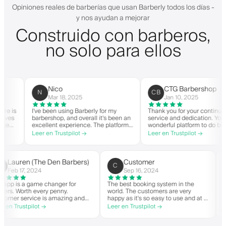
Opiniones reales de barberías que usan Barberly todos los días -
y nos ayudan a mejorar
Construido con barberos,
no solo para ellos
Nico
CTG Barbershop
N
CB
Mar 18, 2025
Jan 10, 2025
is
I've been using Barberly for my
Thank you for your continued
s
barbershop, and overall it's been an
service and dedication. You hav
excellent experience. The platform
wonderful platform to do busine
is easy to use, reliable, and has
with good spirit. Thank you from
Leer en Trustpilot →
Leer en Trustpilot →
ly
streamlined my booking process.
CTG Barbershop.
Anytime I've had questions, they've
n
been quick to respond and very
ry
helpful.
Lauren (The Den Barbers)
Customer
L(
C
Feb 17, 2024
Sep 16, 2024
The app is a game changer for
The best booking system in the
barbers. Worth every penny.
world. The customers are very
Customer service is amazing and
happy as it's so easy to use and at a
helps with everything or whatever
great price. Plus, you get your own
Leer en Trustpilot →
Leer en Trustpilot →
they need. Definitely recommend.
personalised app, which is good for
both Android and iOS. Love Barberly