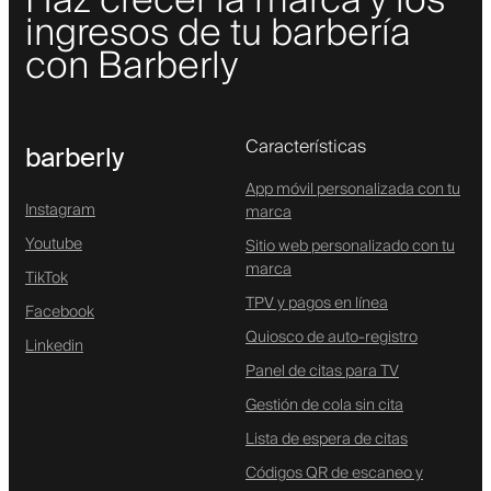
Haz crecer la marca y los
ingresos de tu barbería
con Barberly
Características
barberly
App móvil personalizada con tu
Instagram
marca
Youtube
Sitio web personalizado con tu
marca
TikTok
TPV y pagos en línea
Facebook
Quiosco de auto-registro
Linkedin
Panel de citas para TV
Gestión de cola sin cita
Lista de espera de citas
Códigos QR de escaneo y