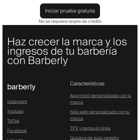
Iniciar prueba gratuita
No se requiere tarjeta de crédito
Haz crecer la marca y los
ingresos de tu barbería
con Barberly
Características
barberly
App móvil personalizada con tu
Instagram
marca
Youtube
Sitio web personalizado con tu
marca
TikTok
TPV y pagos en línea
Facebook
Quiosco de auto-registro