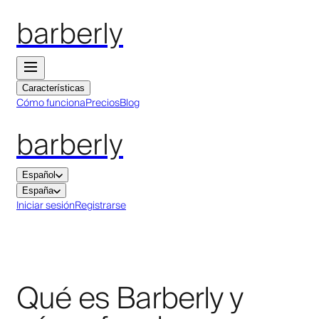
barberly
Características
Cómo funciona
Precios
Blog
barberly
Español
España
Iniciar sesión
Registrarse
Qué es Barberly y