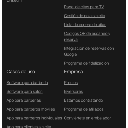
Linkedin
Panel de citas para TV
Gestión de cola sin cita
Lista de espera de citas
Códigos QR de escaneo y
reserva
Integración de reservas con
Google
Programa de fidelización
Casos de uso
Empresa
Software para barbería
Precios
Software para salón
Inversores
App para barberías
Estamos contratando
App para barberos móviles
Programa de afiliados
App para barberos individuales
Conviértete en embajador
App para clientes sin cita