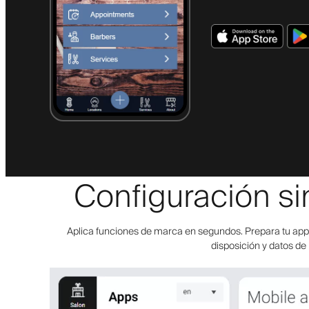
Configuración si
Aplica funciones de marca en segundos. Prepara tu app p
disposición y datos de 