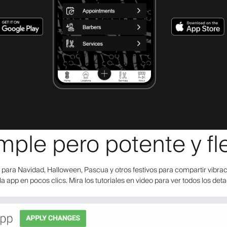
mple pero potente y fle
ara Navidad, Halloween, Pascua y otros festivos para compartir vibraci
la app en pocos clics. Mira los tutoriales en video para ver todos los deta