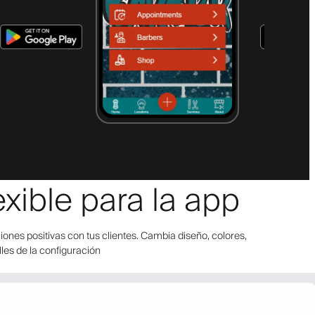
xible para la app
ones positivas con tus clientes. Cambia diseño, colores,
lles de la configuración