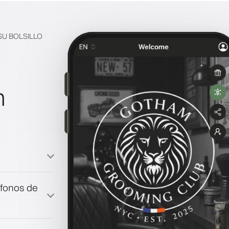
SU BOLSILLO
n
a
éfonos de
fidelización
co