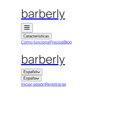
barberly
Características
Cómo funciona
Precios
Blog
barberly
Español
España
Iniciar sesión
Registrarse