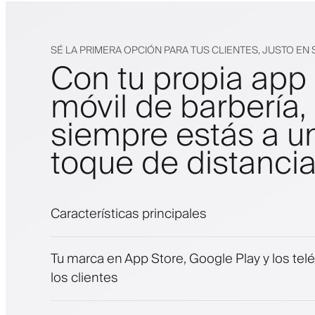
SÉ LA PRIMERA OPCIÓN PARA TUS CLIENTES, JUSTO EN 
Con tu propia app
móvil de barbería,
siempre estás a u
toque de distanci
Características principales
Citas y lista de espera
Tu marca en App Store, Google Play y los tel
Pagos, depósito de seguridad
los clientes
Vende productos de belleza
Involucra a los clientes con un programa de 
Notificaciones push, SMS y correo electróni