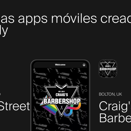
mas apps móviles crea
ly
D
BOLTON, UK
Street
Craig
Barbe