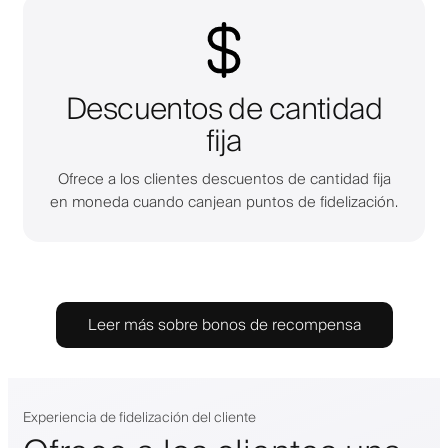
Descuentos de cantidad
fija
Ofrece a los clientes descuentos de cantidad fija
en moneda cuando canjean puntos de fidelización.
Leer más sobre bonos de recompensa
Experiencia de fidelización del cliente