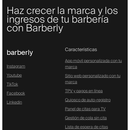
Haz crecer la marca y los
ingresos de tu barbería
con Barberly
Características
barberly
App móvil personalizada con tu
Instagram
marca
Youtube
Sitio web personalizado con tu
marca
TikTok
TPV y pagos en línea
Facebook
Quiosco de auto-registro
Linkedin
Panel de citas para TV
Gestión de cola sin cita
Lista de espera de citas