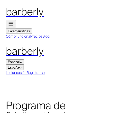
barberly
Características
Cómo funciona
Precios
Blog
barberly
Español
España
Iniciar sesión
Registrarse
Programa de