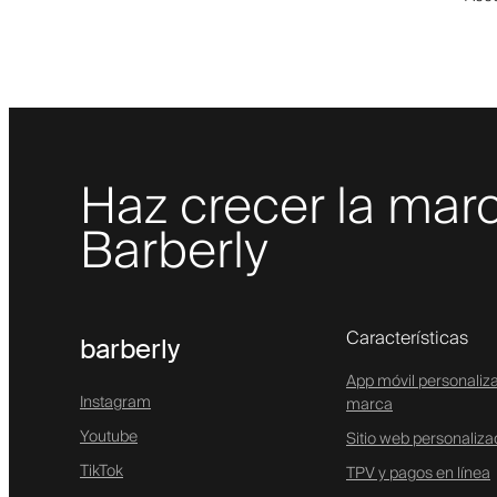
Haz crecer la marc
Barberly
Características
barberly
App móvil personaliz
Instagram
marca
Youtube
Sitio web personaliz
TikTok
TPV y pagos en línea