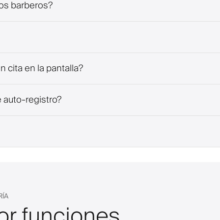
cos barberos?
n cita en la pantalla?
 auto-registro?
RÍA
or funciones