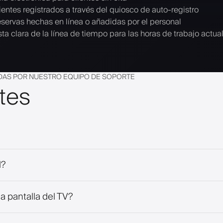
ientes registrados a través del quiosco de auto-registro
servas hechas en línea o añadidas por el personal
sta clara de la línea de tiempo para las horas de trabajo actua
DAS POR NUESTRO EQUIPO DE SOPORTE
tes
l?
a pantalla del TV?