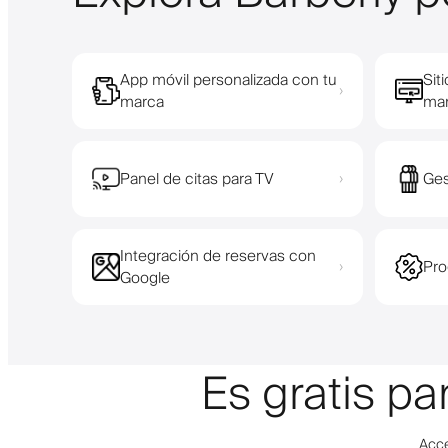
App móvil personalizada con tu
Sit
›
marca
ma
Panel de citas para TV
Ges
›
Integración de reservas con
Pro
›
Google
Es gratis p
Acce