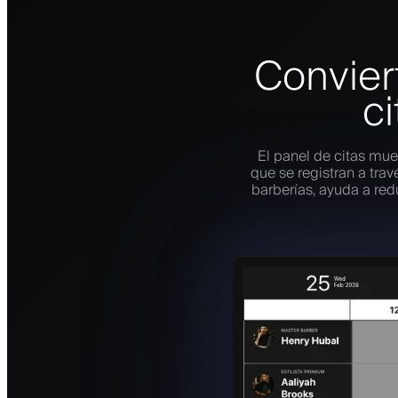
Convier
ci
El panel de citas mues
que se registran a tra
barberías, ayuda a redu