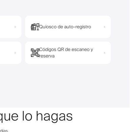
Quiosco de auto-registro
›
›
Códigos QR de escaneo y
›
›
reserva
que lo hagas
días.