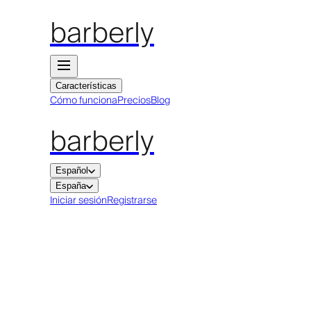
barberly
Características
Cómo funciona
Precios
Blog
barberly
Español
España
Iniciar sesión
Registrarse