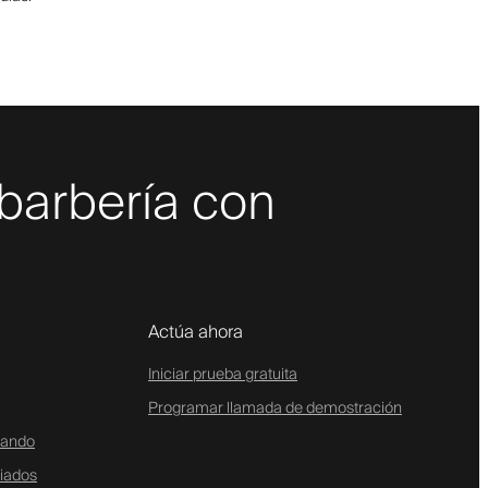
 barbería con
Actúa ahora
Iniciar prueba gratuita
Programar llamada de demostración
tando
liados