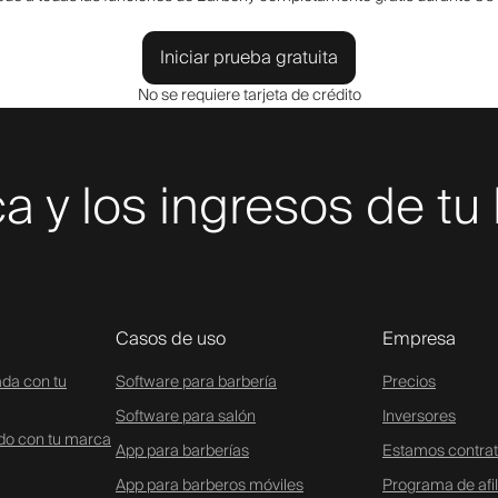
Iniciar prueba gratuita
No se requiere tarjeta de crédito
a y los ingresos de tu
Casos de uso
Empresa
ada con tu
Software para barbería
Precios
Software para salón
Inversores
ado con tu marca
App para barberías
Estamos contra
App para barberos móviles
Programa de afi