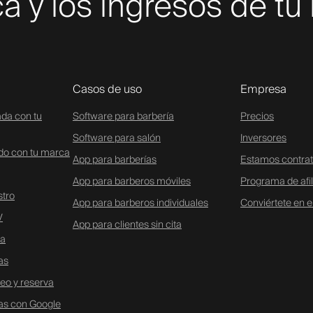
a y los ingresos de tu
Casos de uso
Empresa
ada con tu
Software para barbería
Precios
Software para salón
Inversores
ado con tu marca
App para barberías
Estamos contra
App para barberos móviles
Programa de afi
stro
App para barberos individuales
Conviértete en 
V
App para clientes sin cita
ta
as
eo y reserva
vas con Google