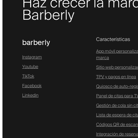
Haz crecer la marc
Barberly
Características
barberly
App móvil personaliz
Instagram
marca
Youtube
Sitio web personaliz
TikTok
TPV y pagos en línea
Facebook
Quiosco de auto-regi
Linkedin
Panel de citas para T
Gestión de cola sin ci
Lista de espera de cit
Códigos QR de escan
Integración de reser