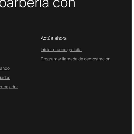
 barbería con
Actúa ahora
Iniciar prueba gratuita
Programar llamada de demostración
tando
liados
embajador