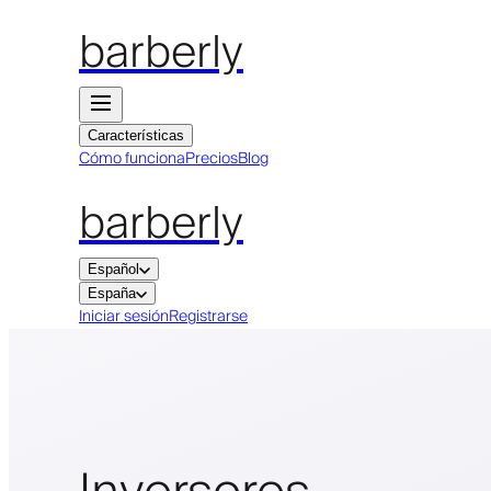
barberly
Características
Cómo funciona
Precios
Blog
barberly
Español
España
Iniciar sesión
Registrarse