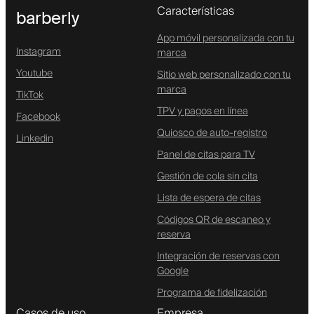
Características
barberly
App móvil personalizada con tu
Instagram
marca
Youtube
Sitio web personalizado con tu
marca
TikTok
TPV y pagos en línea
Facebook
Quiosco de auto-registro
Linkedin
Panel de citas para TV
Gestión de cola sin cita
Lista de espera de citas
Códigos QR de escaneo y
reserva
Integración de reservas con
Google
Programa de fidelización
Casos de uso
Empresa