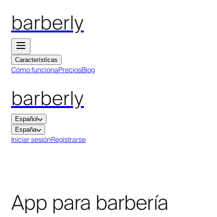
barberly
Características
Cómo funciona
Precios
Blog
barberly
Español
España
Iniciar sesión
Registrarse
App para barbería