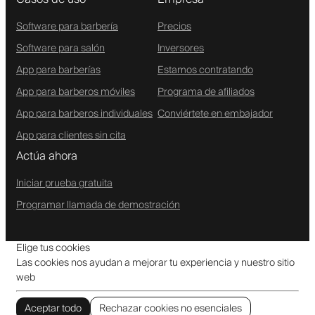
Software para barbería
Precios
Software para salón
Inversores
App para barberías
Estamos contratando
App para barberos móviles
Programa de afiliados
App para barberos individuales
Conviértete en embajador
App para clientes sin cita
Actúa ahora
Iniciar prueba gratuita
Programar llamada de demostración
Elige tus cookies
Las cookies nos ayudan a mejorar tu experiencia y nuestro sitio
web
Aceptar todo
Rechazar cookies no esenciales